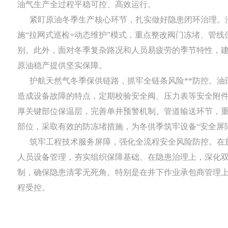
油气生产全过程平稳可控、高效运行。
紧盯原油冬季生产核心环节，扎实做好隐患闭环治理。油
施“拉网式巡检+动态维护”模式，重点整改阀门冻堵、管
别。此外，面对冬季复杂路况和人员易疲劳的季节特性，建
原油稳产提供坚实保障。
护航天然气冬季保供链路，抓牢全链条风险**防控。油田
造成设备故障的特点，定期校验安全阀、压力表等安全附
厚关键部位保温层，完善单井预警机制。管道输送环节，重
部位，采取有效的防冻堵措施，为冬供季筑牢设备“安全屏
筑牢工程技术服务屏障，强化全流程安全风险防控。在施
人员设备管理，夯实组织保障基础。在隐患治理上，深化双
制，确保隐患清零无死角。特别是在井下作业承包商管理
程受控。