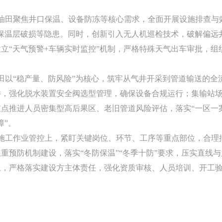
田聚焦井口保温、设备防冻等核心需求，全面开展设施排查与
线保温层破损等隐患。同时，创新引入无人机巡检技术，破解偏远
立“天气预警+车辆实时监控”机制，严格特殊天气出车审批，组
以“稳产量、防风险”为核心，筑牢从气井开采到管道输送的全
件，强化脱水装置安全阀选型管理，确保设备合规运行；集输站
点推进人员密集型高后果区、老旧管道风险评估，落实“一区一
障”。
工作业管控上，紧盯关键岗位、环节、工序等重点部位，合理
重预防机制建设，落实“冬防保温”“冬季十防”要求，压实直线与
上，严格落实建设方主体责任，强化资质审核、人员培训、开工