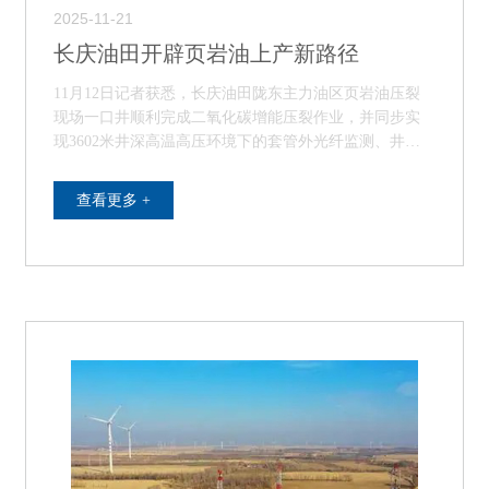
2025-11-21
长庆油田开辟页岩油上产新路径
11月12日记者获悉，长庆油田陇东主力油区页岩油压裂
现场一口井顺利完成二氧化碳增能压裂作业，并同步实
现3602米井深高温高压环境下的套管外光纤监测、井筒
数字采集、双井微地震等多项集成测试。技术数据…
查看更多 +