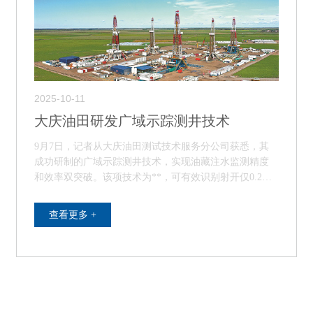
2025-10-11
大庆油田研发广域示踪测井技术
9月7日，记者从大庆油田测试技术服务分公司获悉，其
成功研制的广域示踪测井技术，实现油藏注水监测精度
和效率双突破。该项技术为**，可有效识别射开仅0.2
米、注水量0.3立方米/日的吸水层，测试平均效率…
查看更多 +